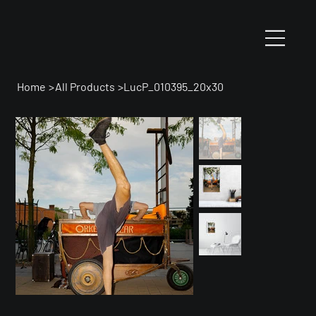
Home
>
All Products
>
LucP_010395_20x30