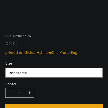
LucP_010395_20x30
Prijs
€ 60,00
printed on Giclée Hahnemühle Photo Rag
Size
Aantal