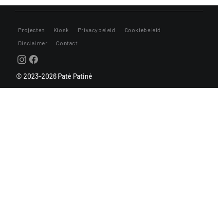
Materiaal en instellingen: 5 tips voor de
beginnende straatfotograaf
Projecten
Kiosk
Privacybeleid
Cookiebeleid
Disclaimer
Contact
© 2023–2026 Paté Patiné