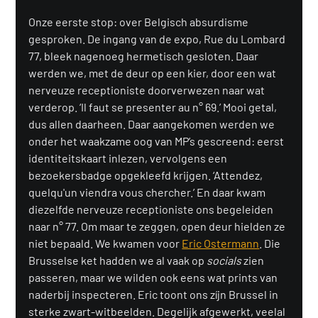
Onze eerste stop: over Belgisch absurdisme 
gesproken. De ingang van de expo, Rue du Lombard 
77, bleek nagenoeg hermetisch gesloten. Daar 
werden we, met de deur op een kier, door een wat 
nerveuze receptioniste doorverwezen naar wat 
verderop. ‘Il faut se presenter au n° 69.’ Mooi getal, 
dus allen daarheen. Daar aangekomen werden we 
onder het waakzame oog van MP’s gescreend: eerst 
identiteitskaart inlezen, vervolgens een 
bezoekersbadge opgekleefd krijgen. ‘Attendez, 
quelqu'un viendra vous chercher.’ En daar kwam 
diezelfde nerveuze receptioniste ons begeleiden 
naar n° 77. Om maar te zeggen, open deur hielden ze 
niet bepaald. We kwamen voor 
Eric Ostermann
. Die 
Brusselse ket hadden we al vaak op 
socials
 zien 
passeren, maar we wilden ook eens wat prints van 
naderbij inspecteren. Eric toont ons zíjn Brussel in 
sterke zwart-witbeelden. Degelijk afgewerkt, veelal 