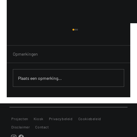
Opmerkingen
Plaats een opmerking...
Materiaal en instellingen: 5 tips voor de
beginnende straatfotograaf
Projecten
Kiosk
Privacybeleid
Cookiebeleid
Disclaimer
Contact